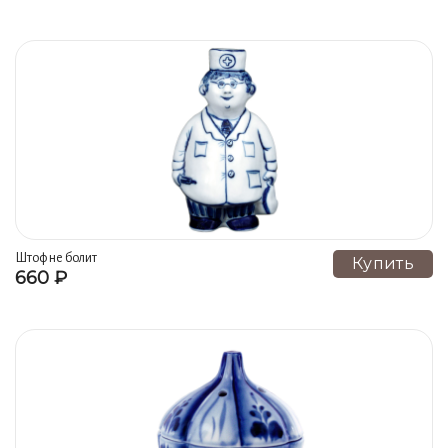
Штоф не болит
Купить
660 ₽