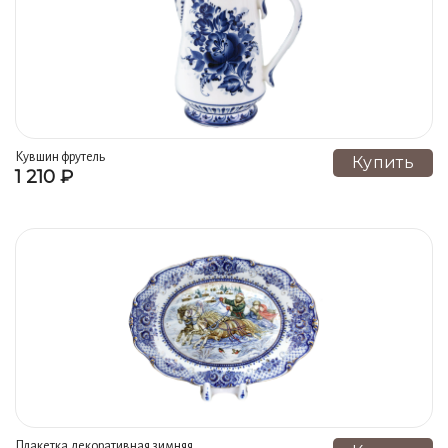
Сервизы, набор посуды (9)
Наборы специй, солонки (9)
Подсвечники, ароматницы, ночники (8)
Блюда, подносы (7)
Копилки (6)
Бра (6)
Доски сырные (6)
Банки, чайницы (6)
Кувшин фрутель
Купить
1 210 ₽
Розетки, вазочки для варенья (6)
Самовары (5)
Селедочницы, икорницы (5)
Наборы для ванной (5)
Изделия с творческой росписью (5)
Супницы, утятницы, блюдо для горячего (5)
Шкатулки (4)
Салфетницы (4)
Цветные самовары (4)
Серия Плакетка ПЕЙЗАЖ В ОКОШКЕ (4)
Миски (3)
Бульонницы, соусники (3)
Медовницы (3)
Плакетка декоративная зимняя