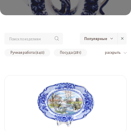
Популярные
Ручная работа (640)
Посуда (281)
раскрыть
Сувениры (179)
Скульптуры, сувениры (119)
Авторская роспись (86)
Штофы (47)
Тематические подборки (47)
Коллекционный фарфор (42)
Бокалы, подстаканник, чашки, блюдце (32)
Светильники (31)
Вазы, кашпо, лейки (29)
Ограниченное количество (25)