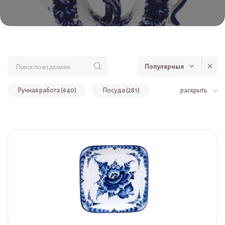
Популярные
Ручная работа (640)
Посуда (281)
раскрыть
Сувениры (179)
Скульптуры, сувениры (119)
Авторская роспись (86)
Штофы (47)
Тематические подборки (47)
Коллекционный фарфор (42)
Бокалы, подстаканник, чашки, блюдце (32)
Светильники (31)
Вазы, кашпо, лейки (29)
Ограниченное количество (25)