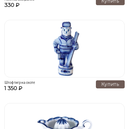
Купить
330 ₽
Стопки, кружки (3)
Эротика в фарфоре (3)
Менажницы (2)
Масленки (2)
Ложки (2)
Визитницы, карандашницы (2)
ВОСТОЧНЫЙ ГОРОСКОП (2)
К году БЫКА - 2021 (2)
Цветные краски (1)
Штоф тигр на охоте
Купить
1 350 ₽