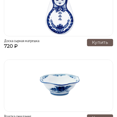
Сервизы, набор посуды (9)
Наборы специй, солонки (9)
Подсвечники, ароматницы, ночники (8)
Блюда, подносы (7)
Копилки (6)
Бра (6)
Доски сырные (6)
Банки, чайницы (6)
Доска сырная матрешка
Купить
720 ₽
Розетки, вазочки для варенья (6)
Самовары (5)
Селедочницы, икорницы (5)
Наборы для ванной (5)
Изделия с творческой росписью (5)
Супницы, утятницы, блюдо для горячего (5)
Шкатулки (4)
Салфетницы (4)
Цветные самовары (4)
Серия Плакетка ПЕЙЗАЖ В ОКОШКЕ (4)
Миски (3)
Бульонницы, соусники (3)
Медовницы (3)
Розетка ожидание