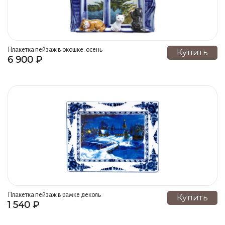
Плакетка пейзаж в окошке. осень
Купить
6 900 ₽
2019
Плакетка пейзаж в рамке деколь
Купить
1 540 ₽
16