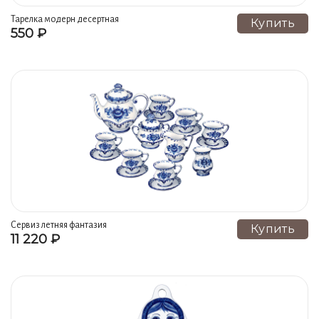
Серия Плакетка ПЕЙЗАЖ В РАМКЕ (22)
Тарелка модерн десертная
Купить
550 ₽
Православие (22)
Чайники, кофейники (19)
Тарелки (17)
Лотки, рулетницы, оливницы (17)
Лампы настольные, торшеры (15)
Конфетницы, сухарницы, тортовницы (14)
Салатники, кашник (13)
К году ТИГРА (13)
Плакетки и настенные сувениры (12)
Колокольчики и подвесные сувениры (12)
Квасники, кувшины, соковыжималки, лимонадники (12)
Сервиз летняя фантазия
Купить
11 220 ₽
Магниты (11)
Фруктовницы, орешница (11)
Сахарницы, сливочники (10)
Люстры, светильники (10)
Серия ФЛЯЖКИ (10)
Подставки (9)
Часы (9)