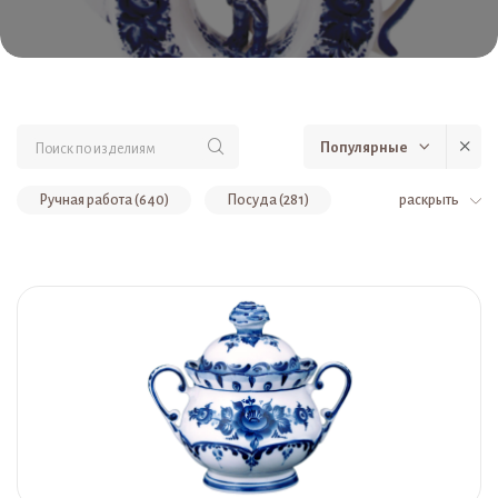
Популярные
Ручная работа (640)
Посуда (281)
раскрыть
Сувениры (179)
Скульптуры, сувениры (119)
Авторская роспись (86)
Штофы (47)
Тематические подборки (47)
Коллекционный фарфор (42)
Бокалы, подстаканник, чашки, блюдце (32)
Светильники (31)
Вазы, кашпо, лейки (29)
Ограниченное количество (25)