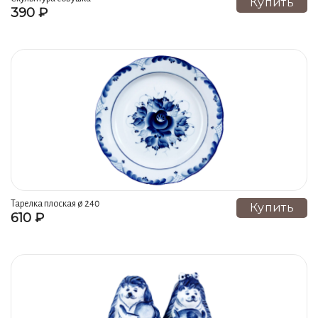
Купить
390 ₽
Стопки, кружки (3)
Эротика в фарфоре (3)
Менажницы (2)
Масленки (2)
Ложки (2)
Визитницы, карандашницы (2)
ВОСТОЧНЫЙ ГОРОСКОП (2)
К году БЫКА - 2021 (2)
Цветные краски (1)
Тарелка плоская ø 240
Купить
610 ₽