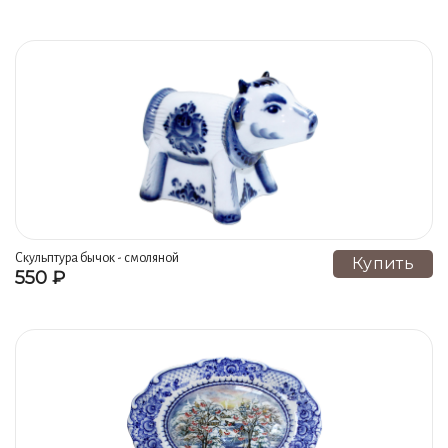
Скульптура бычок - смоляной
Купить
550 ₽
бочок