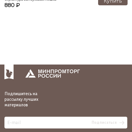
Купить
880 ₽
Стопки, кружки (3)
Эротика в фарфоре (3)
Менажницы (2)
Масленки (2)
Ложки (2)
Визитницы, карандашницы (2)
ВОСТОЧНЫЙ ГОРОСКОП (2)
К году БЫКА - 2021 (2)
Цветные краски (1)
Подпишитесь на
рассылку лучших
материалов
Подписаться