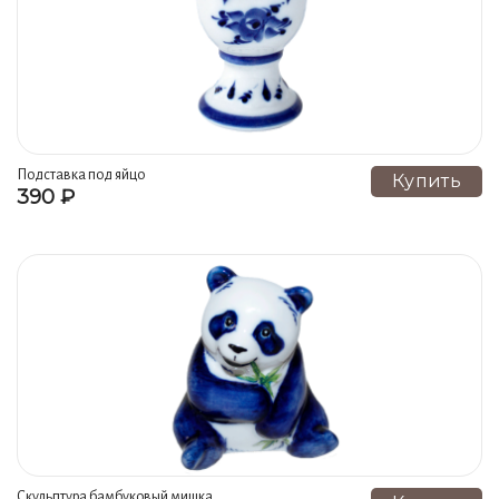
Сервизы, набор посуды (9)
Наборы специй, солонки (9)
Подсвечники, ароматницы, ночники (8)
Блюда, подносы (7)
Копилки (6)
Бра (6)
Доски сырные (6)
Банки, чайницы (6)
Подставка под яйцо
Купить
390 ₽
Розетки, вазочки для варенья (6)
Самовары (5)
Селедочницы, икорницы (5)
Наборы для ванной (5)
Изделия с творческой росписью (5)
Супницы, утятницы, блюдо для горячего (5)
Шкатулки (4)
Салфетницы (4)
Цветные самовары (4)
Серия Плакетка ПЕЙЗАЖ В ОКОШКЕ (4)
Миски (3)
Бульонницы, соусники (3)
Медовницы (3)
Скульптура бамбуковый мишка