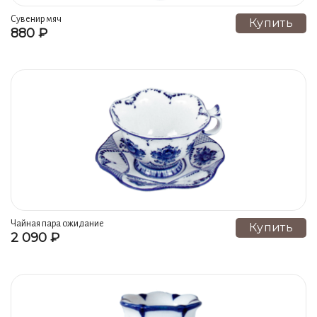
Серия Плакетка ПЕЙЗАЖ В РАМКЕ (22)
Сувенир мяч
Купить
880 ₽
Православие (22)
Чайники, кофейники (19)
Тарелки (17)
Лотки, рулетницы, оливницы (17)
Лампы настольные, торшеры (15)
Конфетницы, сухарницы, тортовницы (14)
Салатники, кашник (13)
К году ТИГРА (13)
Плакетки и настенные сувениры (12)
Колокольчики и подвесные сувениры (12)
Квасники, кувшины, соковыжималки, лимонадники (12)
Чайная пара ожидание
Купить
2 090 ₽
Магниты (11)
Фруктовницы, орешница (11)
Сахарницы, сливочники (10)
Люстры, светильники (10)
Серия ФЛЯЖКИ (10)
Подставки (9)
Часы (9)