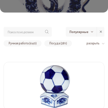
Популярные
Ручная работа (640)
Посуда (281)
раскрыть
Сувениры (179)
Скульптуры, сувениры (119)
Авторская роспись (86)
Штофы (47)
Тематические подборки (47)
Коллекционный фарфор (42)
Бокалы, подстаканник, чашки, блюдце (32)
Светильники (31)
Вазы, кашпо, лейки (29)
Ограниченное количество (25)