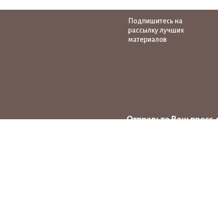
Подпишитесь на
рассылку лучших
материалов
Отправьте Ваш пресс-
на тему народных ху
news@pro