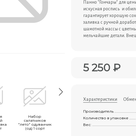
Панно "Гончары" для цен
искусная роспись и обил
гарантирует хорошую сох
заливка с ручной дорабо
шамотной массы с цветны
мельчайшие детали. Вн
5 250 ₽
Характеристики
Обмен
Производитель ......................................
я
Набор
Ёмкость для
Миска больша
Количество в упаковке .............................
ей
салатников
запекания с
0,8л 1 сорт
вка
"лето" одуванчик
крышкой
Вес: ...................................................
т
(од) 1 сорт
"трапеза
средняя"