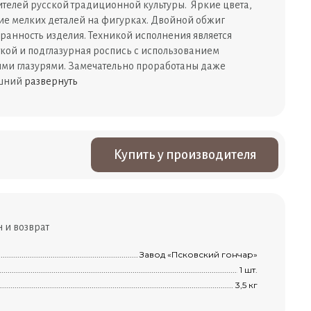
ителей русской традиционной культуры. Яркие цвета,
ие мелких деталей на фигурках. Двойной обжиг
ранность изделия. Техникой исполнения является
ткой и подглазурная роспись с использованием
ми глазурями. Замечательно проработаны даже
ешний
развернуть
Купить у производителя
 и возврат
.........................................................................................................................................
Завод «Псковский гончар»
я
....................................................................................................................................
1 шт.
..................................................................................................................................................
3,5 кг