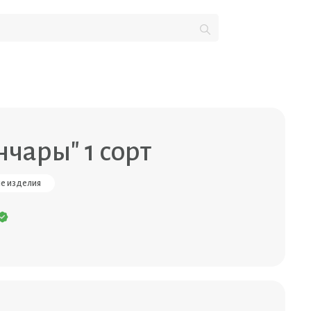
нчары" 1 сорт
е изделия