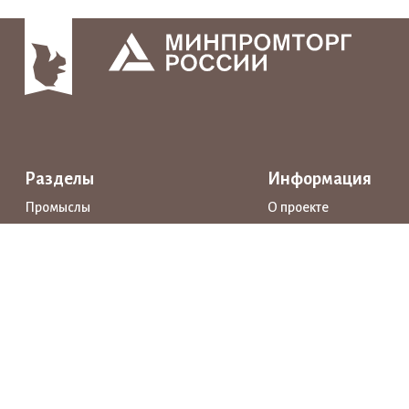
Разделы
Информация
Промыслы
О проекте
Интерактивные карты
Поддержка
Маршруты
Предприятия
Новости
Каталог
События
Образование
Истории
Документы
Прямая речь
Открытые данные
Личный кабинет