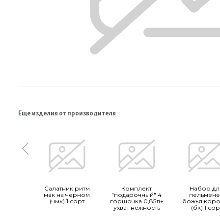
Еще изделия от производителя
Салатник ритм
Комплект
Набор дл
мак на черном
"подарочный" 4
пельмен
(чмк) 1 сорт
горшочка 0,85л+
божья коро
ухват нежность
(бк) 1 сор