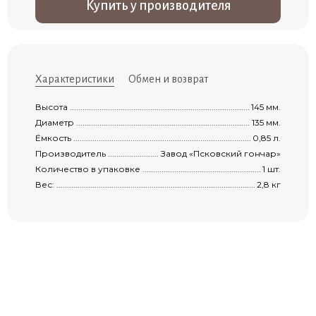
Купить у производителя
Характеристики
Обмен и возврат
Высота .......................................................................................................................
145 мм.
Диаметр .....................................................................................................................
135 мм.
Ёмкость ......................................................................................................................
0,85 л.
Производитель ...........................................................................................................
Завод «Псковский гончар»
Количество в упаковке ...............................................................................................
1 шт.
Вес: ............................................................................................................................
2,8 кг