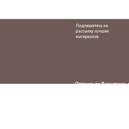
Подпишитесь на
рассылку лучших
материалов
Отправьте Ваш пресс-
на тему народных ху
news@pro