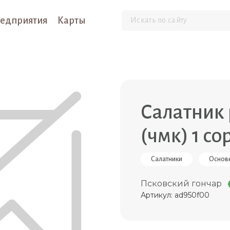
едприятия
Карты
Салатник 
(чмк) 1 со
Салатники
Основн
Псковский гончар
Артикул: ad950f00