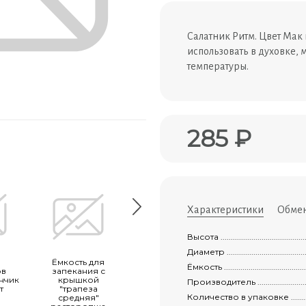
Салатник Ритм. Цвет Мак
использовать в духовке,
температуры.
285 ₽
Характеристики
Обмен
Высота ................................................
Диаметр ...............................................
Ёмкость для
Миска большая
Сухарница
Ёмкость ...............................................
ов
запекания с
0,8л 1 сорт
"тыква" средняя 
анчик
крышкой
сорт
Производитель ......................................
т
"трапеза
Количество в упаковке .............................
средняя"