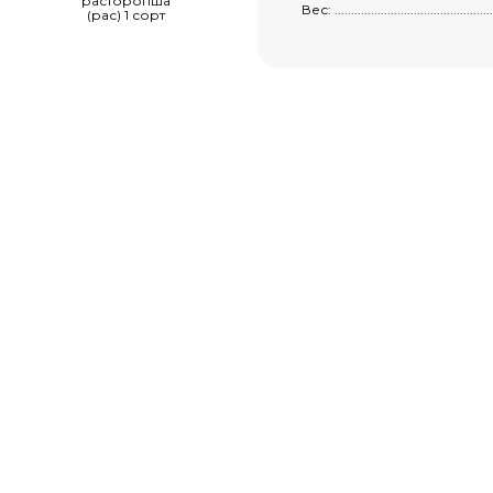
расторопша
Вес: ...................................................
(рас) 1 сорт