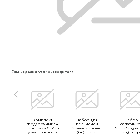
Еще изделия от производителя
Комплект
Набор для
Набор
"подарочный" 4
пельменей
салатник
горшочка 0,85л+
божья коровка
"лето" одув
ухват нежность
(бк) 1 сорт
(од) 1 сор