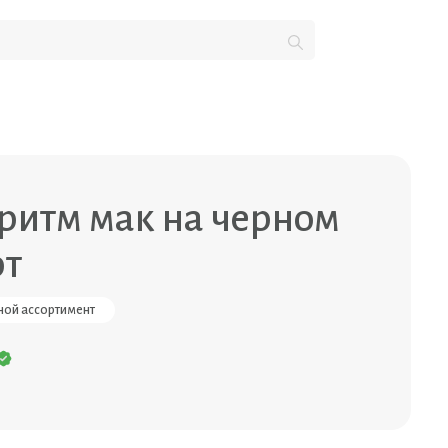
ритм мак на черном
рт
ой ассортимент