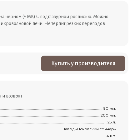
 на черном (ЧМК) С подглазурной росписью. Можно
 микроволновой печи. Не терпит резких перепадов
Купить у производителя
 и возврат
...............................................................................................................................................
90 мм.
.............................................................................................................................................
200 мм.
..............................................................................................................................................
1,25 л.
1
.........................................................................................................................................
Завод «Псковский гончар»
....................................................................................................................................
4 шт.