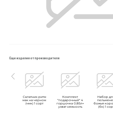
Еще изделия от производителя
Салатник ритм
Комплект
Набор дл
мак на черном
"подарочный" 4
пельмен
(чмк) 1 сорт
горшочка 0,85л+
божья коро
ухват нежность
(бк) 1 сор