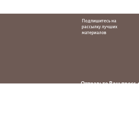
Подпишитесь на
рассылку лучших
материалов
Отправьте Ваш пресс-
на тему народных ху
news@pro