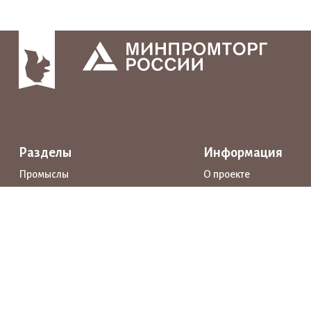
Разделы
Информация
Промыслы
О проекте
Интерактивные карты
Поддержка
Маршруты
Предприятия
Новости
Каталог
События
Образование
Истории
Документы
Прямая речь
Открытые данные
Личный кабинет