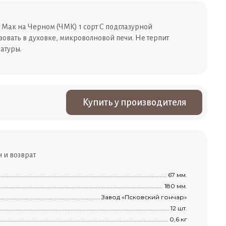
 Мак на Черном (ЧМК) 1 сорт С подглазурной
овать в духовке, микроволновой печи. Не терпит
атуры.
Купить у производителя
 и возврат
...............................................................................................................................................
67 мм.
.............................................................................................................................................
180 мм.
я
.........................................................................................................................................
Завод «Псковский гончар»
....................................................................................................................................
12 шт.
..................................................................................................................................................
0,6 кг