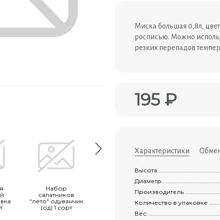
Миска большая 0,8л, цвет
росписью. Можно использ
резких перепадов темпер
195 ₽
Характеристики
Обмен
Высота ................................................
Диаметр ...............................................
я
Набор
Ёмкость для
Миска больша
Производитель ......................................
ей
салатников
запекания с
0,8л 1 сорт
вка
"лето" одуванчик
крышкой
Количество в упаковке .............................
т
(од) 1 сорт
"трапеза
Вес: ...................................................
средняя"