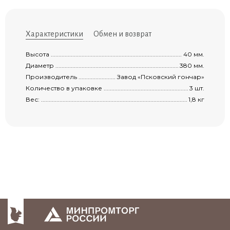
Характеристики
Обмен и возврат
Высота .......................................................................................................................
40 мм.
Диаметр .....................................................................................................................
380 мм.
Производитель ...........................................................................................................
Завод «Псковский гончар»
Количество в упаковке ...............................................................................................
3 шт.
Вес: ............................................................................................................................
1,8 кг