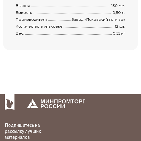
Высота .......................................................................................................................
130 мм.
Ёмкость ......................................................................................................................
0,50 л.
Производитель ...........................................................................................................
Завод «Псковский гончар»
Количество в упаковке ...............................................................................................
12 шт.
Вес: ............................................................................................................................
0,55 кг
Подпишитесь на
рассылку лучших
материалов