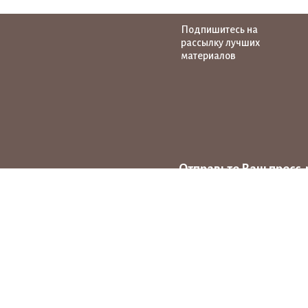
Подпишитесь на
рассылку лучших
материалов
Отправьте Ваш пресс-
на тему народных ху
news@pro