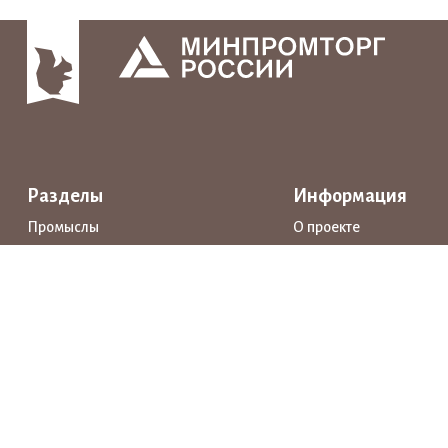
Разделы
Информация
Промыслы
О проекте
Интерактивные карты
Поддержка
Маршруты
Предприятия
Новости
Каталог
События
Образование
Истории
Документы
Прямая речь
Открытые данные
Личный кабинет