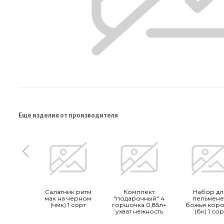
Еще изделия от производителя
Салатник ритм
Комплект
Набор дл
мак на черном
"подарочный" 4
пельмен
(чмк) 1 сорт
горшочка 0,85л+
божья коро
ухват нежность
(бк) 1 сор