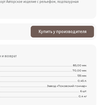
сорт Авторское изделие с рельефом, подглазурная
Купить у производителя
 и возврат
................................................................................................................................................
85,00 мм.
..............................................................................................................................................
70,00 мм.
...............................................................................................................................................
135 мм.
..............................................................................................................................................
0,45 л.
.........................................................................................................................................
Завод «Псковский гончар»
я
....................................................................................................................................
6 шт.
..................................................................................................................................................
0,4 кг