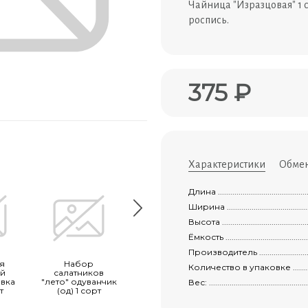
Чайница "Изразцовая" 1 
роспись.
375 ₽
Характеристики
Обмен
Длина .................................................
Ширина ...............................................
Высота ................................................
Ёмкость ...............................................
Производитель ......................................
я
Набор
Ёмкость для
Миска больша
Количество в упаковке .............................
ей
салатников
запекания с
0,8л 1 сорт
вка
"лето" одуванчик
крышкой
Вес: ...................................................
т
(од) 1 сорт
"трапеза
средняя"