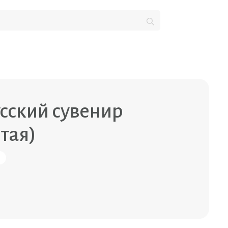
сский сувенир
тая)