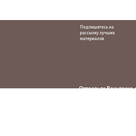
Подпишитесь на
рассылку лучших
материалов
Отправьте Ваш пресс-
на тему народных ху
news@pro