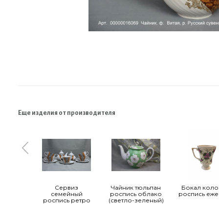
Еще изделия от производителя
Сервиз
Чайник тюльпан
Бокал коло
семейный
роспись облако
роспись еже
роспись ретро
(светло-зеленый)