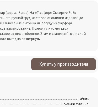
ир (форма Витая) На «Фарфоре Сысерти» 80%
а - это ручной труд мастеров от отливки изделий до
я. Нанесение рисунка на посуду из фарфора
кое варьирование. Поэтому у нас нет двух
аждое из них особенное. Этим и славится Сысертский
рого выгодно
развернуть
Купить у производителя
.............................................................................................................................................
Чайник
...........................................................................................................................................
Русский сувенир