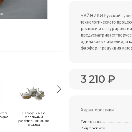
ЧАЙНИКИ Русский сувен
технологического процесс
росписи и глазурировани
предусматривает творчес
одинаковых изделий, и к
фарфор, продукция кото
3 210 ₽
Характеристики
кол
Набор к чаю
Чайник розовый
Сервиз мид
вика
овальный
рассвет (форма
роспись
роспись зимняя
лучистая)
греческая
Тип товара ...........................................
сказка
Вид росписи .........................................