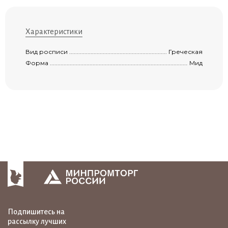
Характеристики
Вид росписи ..............................................................................................................
Греческая
Форма ........................................................................................................................
Мид
Подпишитесь на
рассылку лучших