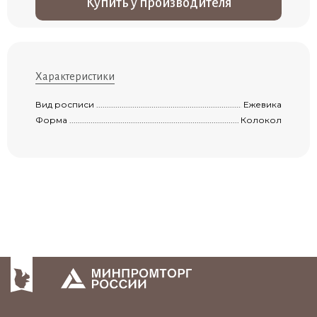
Купить у производителя
Характеристики
Вид росписи ..............................................................................................................
Ежевика
Форма ........................................................................................................................
Колокол