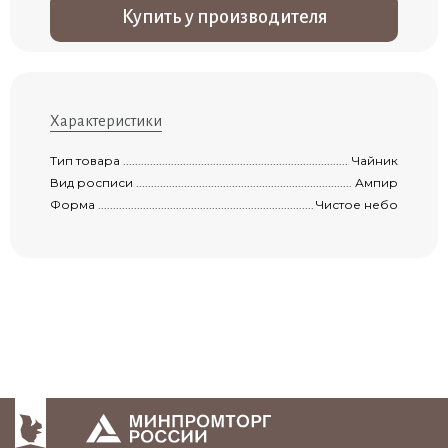
Купить у производителя
Характеристики
Тип товара .................................................................................................................
Чайник
Вид росписи ..............................................................................................................
Ампир
Форма ........................................................................................................................
Чистое небо