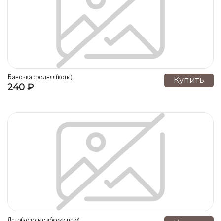
Тюльпаны (12)
Мешочки (12)
Черная роза (12)
Ирис NEW (12)
Чайник ромашка (12)
Вояж (12)
Чаепитие (12)
Красная роза (12)
Сафари (12)
Слон NEW (12)
Этно NEW (12)
Коты NEW (12)
Изумруд NEW (12)
Дебют (12)
Лимоны (12)
Баночка средняя(коты)
Купить
240 ₽
Бамбук NEW (12)
Золотая женщина (12)
Музыка голубая (12)
Гепард NEW (12)
Винный погреб резной (12)
Клер (12)
Заплатки (12)
Зебра (12)
Белая ромашка (12)
Завиток золотого руна (12)
Древняя Русь (12)
Символ (12)
Аквариум (12)
Лианы (12)
Египет рыжий (12)
Абстракция (12)
Лист монстреры (12)
Любит не любит (12)
Лето(золотые яблоки new)