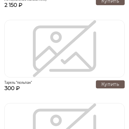
Купить
2 150 ₽
Альпийский луг (12)
Коралл NEW (12)
Символы года (11)
Красные маки (11)
Ангоб слоны (11)
Шиповник (11)
собаки (11)
Александрия (11)
Магниты (10)
Сосуды Счастья (10)
Скульптура (9)
Листва (9)
Вазоны напольные (9)
Бабочки (9)
Ромашка весенняя (9)
Лягушки (8)
Пряничный домик ночь (8)
Слоны (8)
Тарель "тюльпан"
Купить
300 ₽
Хрюшки (7)
Часы (6)
Напольная скульптура (6)
Совы (6)
Виноград (6)
Вояж новый (6)