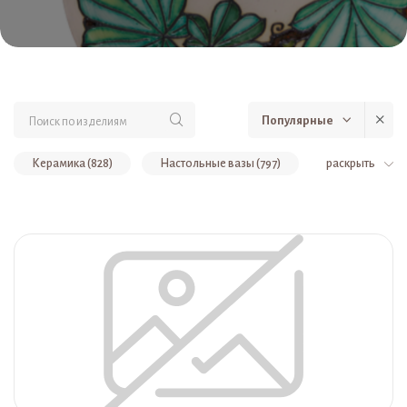
Популярные
Керамика (828)
Настольные вазы (797)
раскрыть
Анималистика (216)
Новые коллекции керамики (206)
настольные вазы (206)
Настенные панно (109)
Сказка (104)
Кухонное панно (55)
Тарели (39)
Колокольчики (36)
Подвесные изделия (36)
Собаки (27)
Коты (27)
Религиозная тематика (26)
Золотые яблоки (21)
Летающие люди (21)
Пасхальные яйца (20)