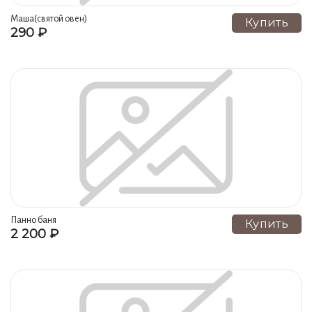
Коты на сером (18)
Рыбы (18)
Маша(святой овен)
Купить
290 ₽
Интерьер-пано (18)
Детские панно (18)
Рябина (18)
Панно в декоративной рамке (18)
Лужайка (18)
Подсолнух (17)
Япония (17)
Зима (16)
Фантазия (16)
Ящерица на рыжем (15)
Ящерица на зеленом (15)
Коты Кубатко (14)
Лилия (13)
Гейша (13)
Семейство Кошачьих (13)
Голубая роза (13)
Коты Полозкова (12)
Масаи (12)
Панно баня
Купить
2 200 ₽
Ангоб ящерица (12)
Святой овен (12)
День и ночь (12)
Водный мир (12)
Натюрморт с вишней (12)
Береза (12)