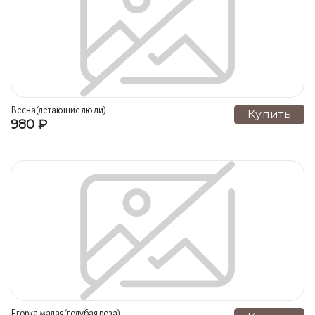
Тюльпаны (12)
Мешочки (12)
Черная роза (12)
Ирис NEW (12)
Чайник ромашка (12)
Вояж (12)
Чаепитие (12)
Красная роза (12)
Сафари (12)
Слон NEW (12)
Этно NEW (12)
Коты NEW (12)
Изумруд NEW (12)
Дебют (12)
Лимоны (12)
Весна(летающие люди)
Купить
980 ₽
Бамбук NEW (12)
Золотая женщина (12)
Музыка голубая (12)
Гепард NEW (12)
Винный погреб резной (12)
Клер (12)
Заплатки (12)
Зебра (12)
Белая ромашка (12)
Завиток золотого руна (12)
Древняя Русь (12)
Символ (12)
Аквариум (12)
Лианы (12)
Египет рыжий (12)
Абстракция (12)
Лист монстреры (12)
Любит не любит (12)
Егорка малая(голубая роза)