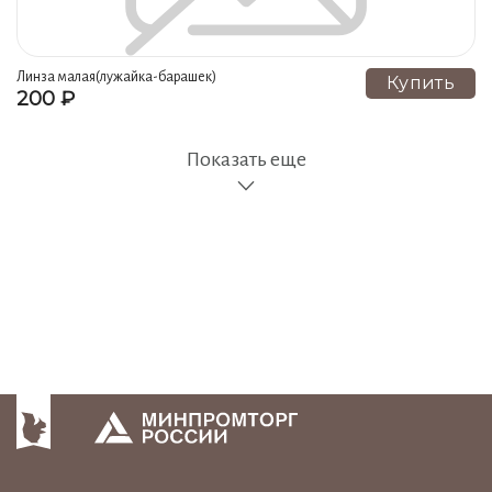
Линза малая(лужайка-барашек)
Купить
200 ₽
Показать еще