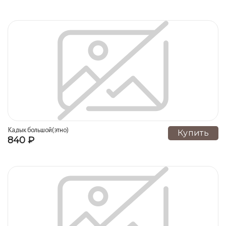
Кадык большой(этно)
Купить
840 ₽