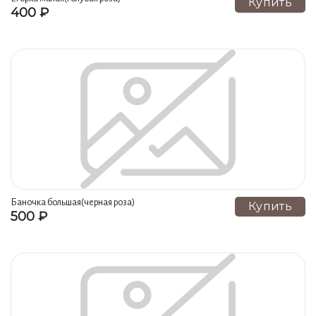
Купить
400 ₽
Альпийский луг (12)
Коралл NEW (12)
Символы года (11)
Красные маки (11)
Ангоб слоны (11)
Шиповник (11)
собаки (11)
Александрия (11)
Магниты (10)
Сосуды Счастья (10)
Скульптура (9)
Листва (9)
Вазоны напольные (9)
Бабочки (9)
Ромашка весенняя (9)
Лягушки (8)
Пряничный домик ночь (8)
Слоны (8)
Баночка большая(черная роза)
Купить
500 ₽
Хрюшки (7)
Часы (6)
Напольная скульптура (6)
Совы (6)
Виноград (6)
Вояж новый (6)