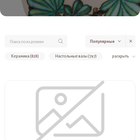
Популярные
Керамика (828)
Настольные вазы (797)
раскрыть
Анималистика (216)
Новые коллекции керамики (206)
настольные вазы (206)
Настенные панно (109)
Сказка (104)
Кухонное панно (55)
Тарели (39)
Колокольчики (36)
Подвесные изделия (36)
Собаки (27)
Коты (27)
Религиозная тематика (26)
Золотые яблоки (21)
Летающие люди (21)
Пасхальные яйца (20)