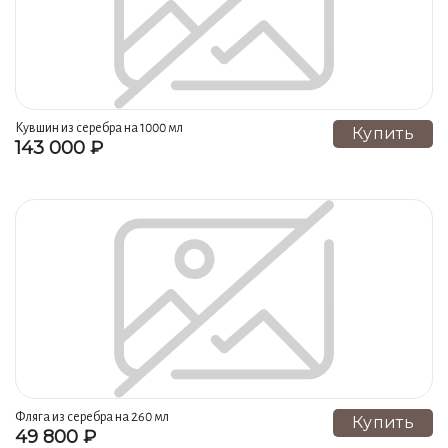
Подарки на серебряную свадьбу (8)
Подсвечники (7)
Масленки (7)
Пряжки для ремня (7)
Цепи из серебра (7)
Рога (6)
Детские столовые приборы (6)
Воронки (5)
Кувшин из серебра на 1000 мл
Купить
143 000 ₽
Серебряная сабля (5)
Ложки столовые (5)
Пепельницы (4)
Вилки десертные (4)
Зажимы для денег из серебра (3)
Столовые наборы из серебра (2)
Пиалы (2)
Лимонницы (2)
Рукоятки для пистолетов из серебра (2)
Кастрюли (2)
Серебряные настольные наборы (2)
Наборы из 6 пивных кружек из серебра (2)
Наборы из 2 пивных кружек из серебра (2)
Фляга из серебра на 260 мл
Купить
49 800 ₽
Ножи десертные (2)
Ложки десертные (2)