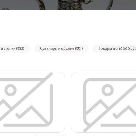
и стопки (582)
Сувениры и оружие (551)
Товары до 10000 руб
 и вазы из серебра (312)
Фужеры и бокалы из серебра (312)
Серебряные подстаканники (189)
Серебряная конфетница (189)
Товары до 50000 рублей (142)
Кольца (140)
Серебря
Ручки из серебра (101)
Наборы из 2 стаканов (95)
Наб
Серебряные портсигары (74)
Зажигалки (74)
Кулоны (64)
Кубки (49)
Наборы на 2 персоны (47)
Молочники и крема
ницы (32)
Для специй и соусов (32)
Изделия из серебра для м