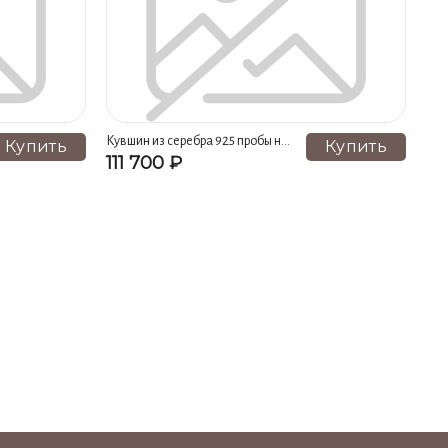
Кувшин из серебра 925 пробы на
Купить
Купить
1200 мл
111 700 ₽