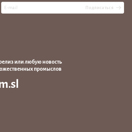
Подписаться
релиз или любую новость
дожественных промыслов
m.sl