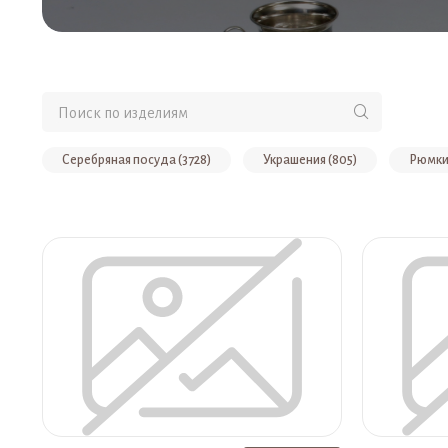
Серебряная посуда (3728)
Украшения (805)
Рюмки 
Серебряные стаканы (487)
Браслеты (327)
Кувшины
Женские украшения (233)
Серебряный сервиз (203)
Товары до 100000 рублей (173)
Серебряный поднос (151)
Серебряная сахарница (119)
Чайная пара из серебра (107)
Наборы для воды (86)
Наборы для алкоголя (82)
Турки (61)
Ножи (56)
Наборы на 6 персон (50)
Подарки (39)
Серебряные визитницы (37)
Фруктов