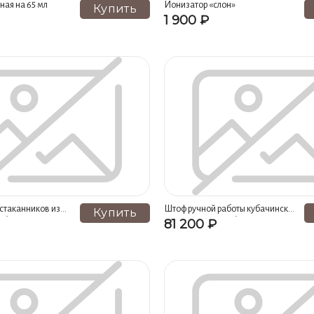
подковы (29)
Наборы из 6 подстаканников из серебра (28)
Н
ная на 65 мл
Ионизатор «слон»
Купить
1 900 ₽
серебра (23)
Штофы (22)
Кофейные чашки (20)
Табле
з серебра (17)
Сита для чая (17)
Шкатулки из серебра (16)
Самовары (12)
Ножи столовые (9)
Зеркала из серебра (
одсвечники (7)
Масленки (7)
Пряжки для ремня (7)
Ц
ряная сабля (5)
Ложки столовые (5)
Пепельницы (4)
ицы (2)
Рукоятки для пистолетов из серебра (2)
Кастрюли (2
ных кружек из серебра (2)
Ножи десертные (2)
Ложки десерт
стаканников из
Штоф ручной работы кубачинских
Купить
обы на 250 мл
мастеров из серебра на 850 мл
81 200 ₽