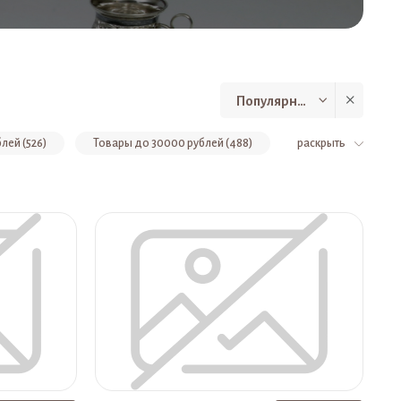
Популярные
лей (526)
Товары до 30000 рублей (488)
раскрыть
Рюмки (308)
Стопки (263)
Серебряная фляга (238)
Кружки из серебра (189)
Товары VIP (188)
ные чайники (135)
Столовые приборы (124)
оры из 6 стаканов (94)
Графины (89)
Браслеты из черненого серебра (64)
Кинжалы (62)
нки (46)
Икорница из серебра (40)
ужчин (31)
Тарелки из серебра (30)