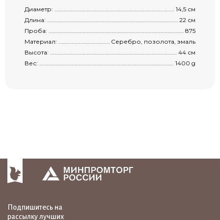
Диаметр: ....................................................................................................................
14,5 см
Длина: ........................................................................................................................
22 см
Проба: .......................................................................................................................
875
Материал: ..................................................................................................................
Серебро, позолота, эмаль
Высота: ......................................................................................................................
44 см
Вес: ............................................................................................................................
1400 g
Подпишитесь на
рассылку лучших