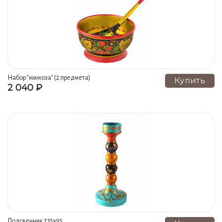
Изделия из фарфора и металла (21)
Коллекция "Эволюция" (21)
Стулья из массива (21)
Игрушки-пирамидки (20)
Бижутерия (19)
Сахарницы (18)
Кружки (17)
Коллекция "Вьюнок" (16)
Детская мебель Модерн (16)
Набор "мимоза" (2 предмета)
Купить
2 040 ₽
Ободки (16)
Матрешки "Времена года" (15)
Счетный материал (14)
Столы детские (13)
Елочные игрушки (13)
Панно (12)
Конфетницы (12)
Коллекция "Райские птицы" (12)
Коллекция "Лотос" (12)
Офисные принадлежности (12)
Стеллажи для игрушек и пособий (12)
Подсвечники (10)
Коллекция "Ананас" (10)
Кадочки (10)
Коллекция "Вдохновение" (9)
Подсвечник 235х95