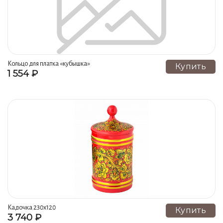
Шкафы (6)
Заготовки под роспись (6)
Игровые наборы (6)
Платки (5)
Брелоки (5)
Розетки (5)
Матрешка хохломская (5)
Рюмки (5)
Наборы новогодние (5)
Штофы новогодние (5)
Кольцо для платка «кубышка»
Купить
1 554 ₽
Сухарницы (4)
Бочата (4)
Масленки (3)
Коллекция "Королевский синий" (3)
Наборы ложек (3)
Не Активно (3)
Кадочка 230х120
Купить
3 740 ₽