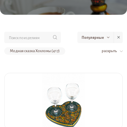
Популярные
Модная сказка Хохломы (417)
раскрыть
Для интерьера (412)
Посуда (339)
Коллекция Lada&Liza (180)
Матрешки (167)
Сумки (145)
Аксессуары (136)
Наборы (108)
Серьги (61)
Мебель детская для ДОУ (58)
Браслеты (57)
Мебель детская для дома (57)
Деревянные фигурки (54)
Колье (53)
Ковши и резные композиции (53)