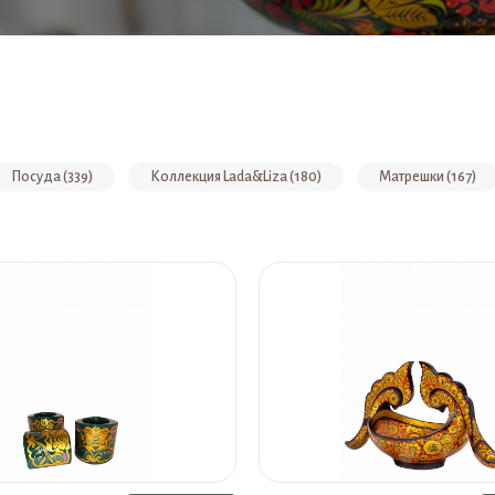
Посуда (339)
Коллекция Lada&Liza (180)
Матрешки (167)
У (58)
Браслеты (57)
Мебель детская для дома (57)
ы Золотой Хохломы (50)
Коробки и шкатулки (49)
Междунаро
вениры (39)
Поставки (39)
Шелковые платки (38)
Чаш
иатюрой) (31)
Матрешка авторская (30)
Яйца (29)
Час
26)
Коллекция "Ретро" (22)
Изделия из фарфора и металла (2
ижутерия (19)
Сахарницы (18)
Кружки (17)
Коллекция
ый материал (14)
Столы детские (13)
Елочные игрушки (13)