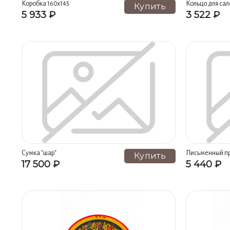
Коллекция "Райские птицы" (12)
Коллекция "Лотос" (12)
Коробка 160х145
Кольцо для са
Купить
5 933 ₽
3 522 ₽
Коллекция "Ананас" (10)
Кадочки (10)
Коллекция
Мебель кукольная (9)
Мебель игровая (9)
Броши (
Коллекция "Зодчество" (8)
С геральдикой и символикой (
Коллекция "Очарование" (7)
Скамейки детские (7)
Семеновская матрешка (6)
Шкафы (6)
Заготовки п
Рюмки (5)
Наборы новогодние (5)
Штофы нового
Наборы ложек (3)
Не Активно (3)
Сумка "шар"
Письменный пр
Купить
17 500 ₽
5 440 ₽