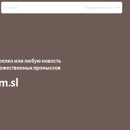
Подписаться
релиз или любую новость
дожественных промыслов
m.sl