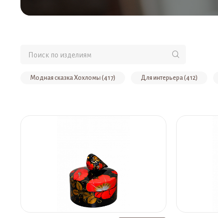
Модная сказка Хохломы (417)
Для интерьера (412)
Наборы (108)
Серьги (61)
Мебель детская для ДО
Ковши и резные композиции (53)
Скидка до 50% на товар
Новогодний ассортимент (42)
Комплекты (40)
Су
К Дню защитника Отечества (31)
Другое (Бижутерия с мин
Солонки (27)
Наборы для творчества (27)
Ложки (
Стулья из массива (21)
Игрушки-пирамидки (20)
Б
Ободки (16)
Матрешки "Времена года" (15)
Счетн