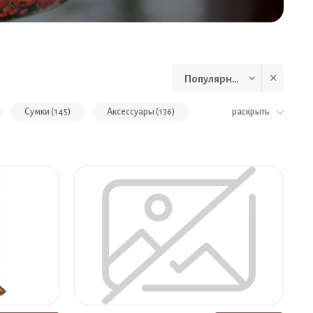
Популярные
Сумки (145)
Аксессуары (136)
раскрыть
Деревянные фигурки (54)
Колье (53)
дный женский день (47)
Вазы (42)
ки (31)
Стулья детские (31)
ы (28)
Разное (27)
Иконы (27)
1)
Коллекция "Эволюция" (21)
 "Вьюнок" (16)
Детская мебель Модерн (16)
Панно (12)
Конфетницы (12)