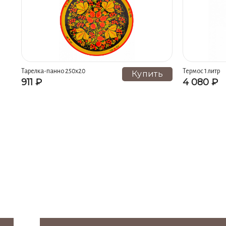
Тарелка-панно 250х20
Термос 1 литр
Купить
911 ₽
4 080 ₽