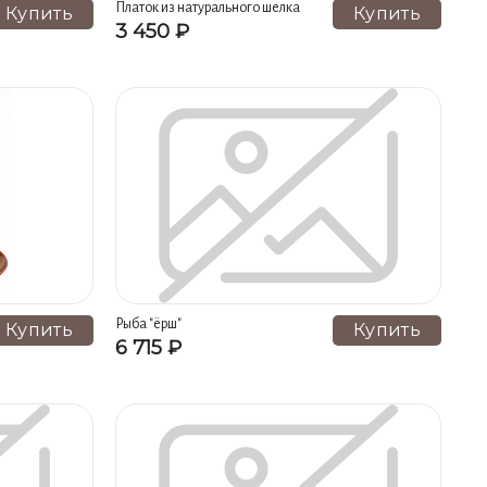
 (12)
Подсвечники (10)
Платок из натурального шелка
Купить
Купить
3 450 ₽
ссвет" (9)
Коллекция "Заря" (9)
Коллекция "Инь и Янь" (8)
интерьера (7)
Коллекция "Контраст" (7)
года (6)
Коллекция "Снегирь" (6)
ки (5)
Розетки (5)
Матрешка хохломская (5)
Коллекция "Королевский синий" (3)
Рыба "ёрш"
Купить
Купить
6 715 ₽