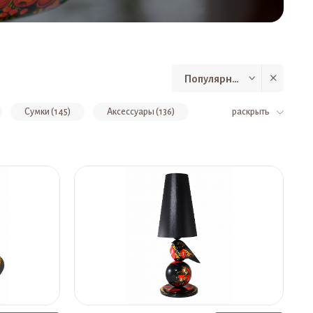
Популярные
Сумки (145)
Аксессуары (136)
раскрыть
Деревянные фигурки (54)
Колье (53)
дный женский день (47)
Вазы (42)
ки (31)
Стулья детские (31)
ы (28)
Разное (27)
Иконы (27)
1)
Коллекция "Эволюция" (21)
 "Вьюнок" (16)
Детская мебель Модерн (16)
Панно (12)
Конфетницы (12)