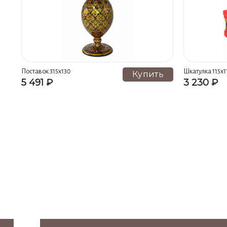
Поставок 315х130
Шкатулка 115х1
Купить
5 491 ₽
3 230 ₽