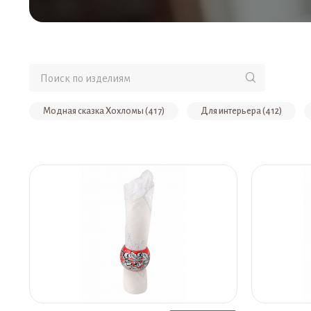
Модная сказка Хохломы (417)
Для интерьера (412)
Наборы (108)
Серьги (61)
Мебель детская для ДО
Ковши и резные композиции (53)
Скидка до 50% на товар
Новогодний ассортимент (42)
Комплекты (40)
Су
К Дню защитника Отечества (31)
Другое (Бижутерия с мин
Солонки (27)
Наборы для творчества (27)
Ложки (
Стулья из массива (21)
Игрушки-пирамидки (20)
Б
Ободки (16)
Матрешки "Времена года" (15)
Счетн