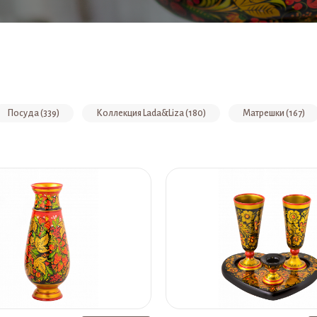
Посуда (339)
Коллекция Lada&Liza (180)
Матрешки (167)
У (58)
Браслеты (57)
Мебель детская для дома (57)
ы Золотой Хохломы (50)
Коробки и шкатулки (49)
Междунаро
вениры (39)
Поставки (39)
Шелковые платки (38)
Чаш
иатюрой) (31)
Матрешка авторская (30)
Яйца (29)
Час
26)
Коллекция "Ретро" (22)
Изделия из фарфора и металла (2
ижутерия (19)
Сахарницы (18)
Кружки (17)
Коллекция
ый материал (14)
Столы детские (13)
Елочные игрушки (13)