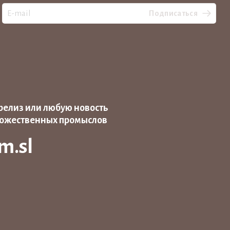
Подписаться
релиз или любую новость
дожественных промыслов
m.sl