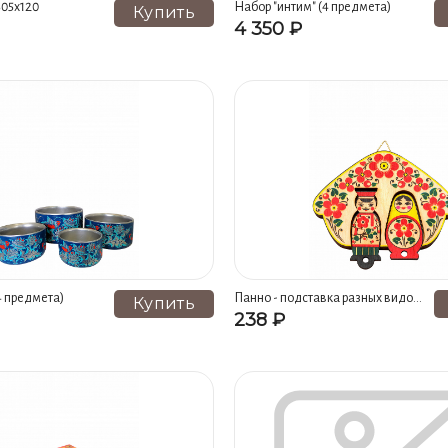
Офисные принадлежности (12)
Стеллажи для игрушек и пособий
305х120
Набор "интим" (4 предмета)
Купить
4 350 ₽
 "Вдохновение" (9)
Коллекция "Снежинки" (9)
Коллекция "Ра
8)
Чайницы (8)
Стаканы (8)
Коллекция "Мозаика" (8)
8)
Оригинальные сувениры (8)
Новогодние композиции для 
Ополовники (7)
Подвесы (7)
Копилки (6)
Символы 
од роспись (6)
Игровые наборы (6)
Платки (5)
Брело
дние (5)
Сухарницы (4)
Бочата (4)
Масленки (3)
4 предмета)
Панно - подставка разных видов
Купить
и размеров (ключница
238 ₽
132х110х12)