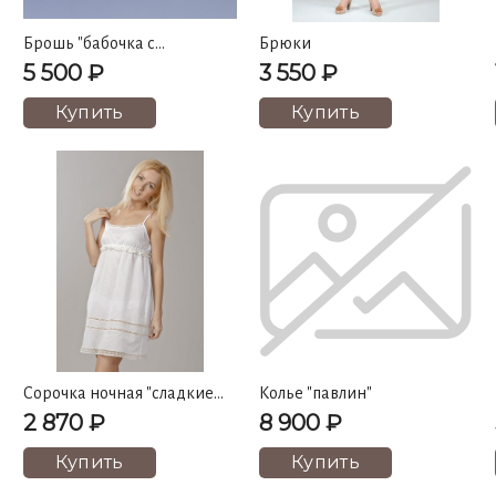
Брошь "бабочка с
Брюки
лепестками"
5 500 ₽
3 550 ₽
Купить
Купить
Сорочка ночная "сладкие
Колье "павлин"
фантазии"
2 870 ₽
8 900 ₽
Купить
Купить