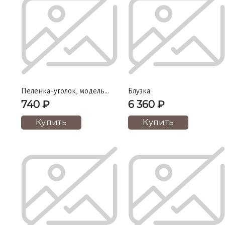
Пеленка-уголок, модель
Блузка
183-17
740 ₽
6 360 ₽
Купить
Купить