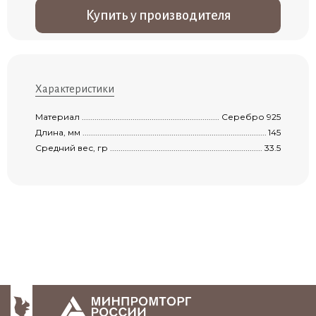
Купить у производителя
Характеристики
Материал ...................................................................................................................
Серебро 925
Длина, мм ...................................................................................................................
145
Средний вес, гр .........................................................................................................
33.5