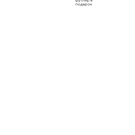
футляр в
подарок