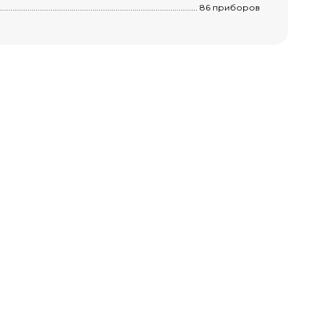
.........................................................................................................................................
86 приборов