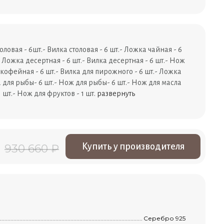
оловая - 6шт.- Вилка столовая - 6 шт.- Ложка чайная - 6
- Ложка десертная - 6 шт.- Вилка десертная - 6 шт.- Нож
 кофейная - 6 шт.- Вилка для пирожного - 6 шт.- Ложка
а для рыбы- 6 шт.- Нож для рыбы- 6 шт.- Нож для масла
1 шт.- Нож для фруктов - 1 шт.
развернуть
Купить у производителя
930 660 ₽
.............................................................................................................................................
Серебро 925