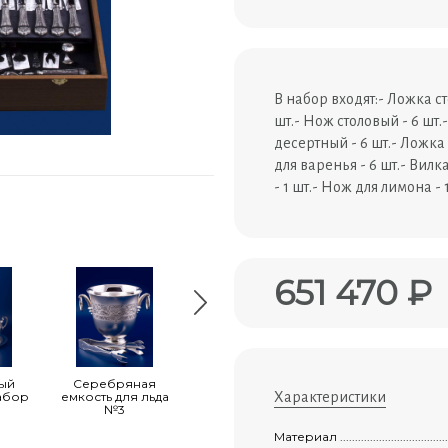
В набор входят:- Ложка ст
шт.- Нож столовый - 6 шт.
десертный - 6 шт.- Ложка
для варенья - 6 шт.- Вилк
- 1 шт.- Нож для лимона - 
651 470 ₽
ый
Серебряная
Серебряный
Набор
абор
емкость для льда
кофейный набор
Характеристики
столового
№3
№15
серебра на 6
персон
"сильвия" +
Материал .............................................