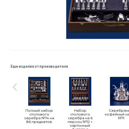
Еще изделия от производителя
Полный набор
Набор
Серебрян
столового
столового
кофейный н
серебра №14 на
серебра на 6
№11
86 предметов
персон №12 +
картонный