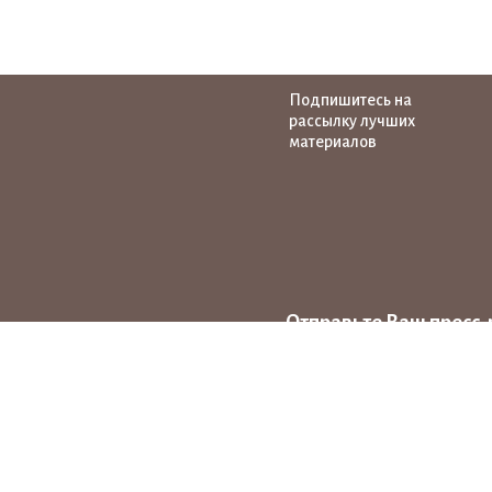
Подпишитесь на
рассылку лучших
материалов
Отправьте Ваш пресс-
на тему народных ху
news@pro