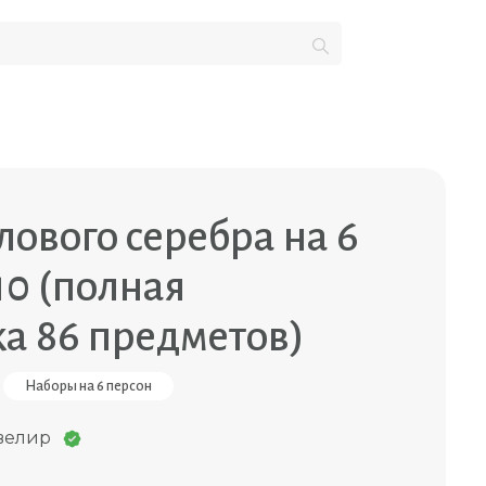
лового серебра на 6
0 (полная
а 86 предметов)
Наборы на 6 персон
велир