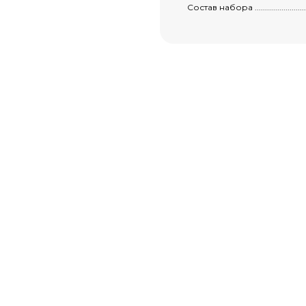
футляр в
Состав набора .......................................
подарок