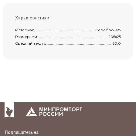
Характеристики
Материал ...................................................................................................................
Серебро 925
Размер, мм .................................................................................................................
205х25
Средний вес, гр .........................................................................................................
60,0
Подпишитесь на