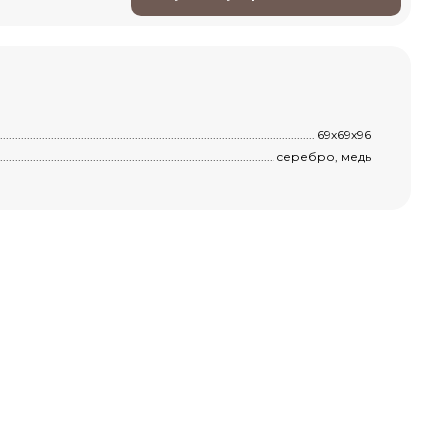
..............................................................................................................................................
69х69х96
.............................................................................................................................................
cеребро, медь
"