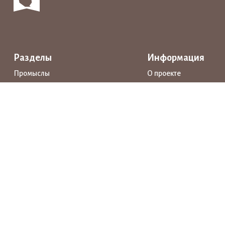
Разделы
Информация
Промыслы
О проекте
Интерактивные карты
Поддержка
Маршруты
Предприятия
Новости
Каталог
События
Образование
Истории
Документы
Прямая речь
Открытые данные
Личный кабинет
Нашли ошибку? Выделите её и нажмите Ctrl+Enter