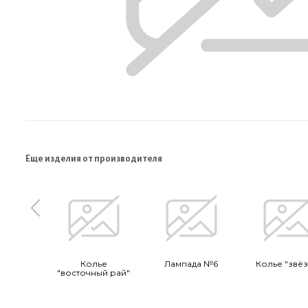
Еще изделия от производителя
Колье
Лампада №6
Колье "звё
"восточный рай"