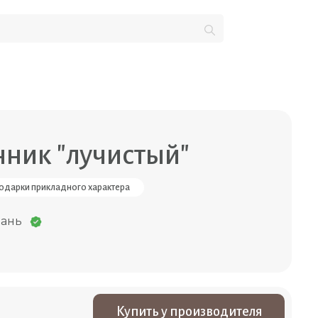
ник "лучиcтый"
одарки прикладного характера
рань
Купить у производителя