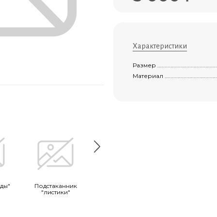
Характеристики
Размер ................................................
Материал .............................................
зды"
Подcтаканник
Лампада №7
Колье "капелька
"лиcтики"