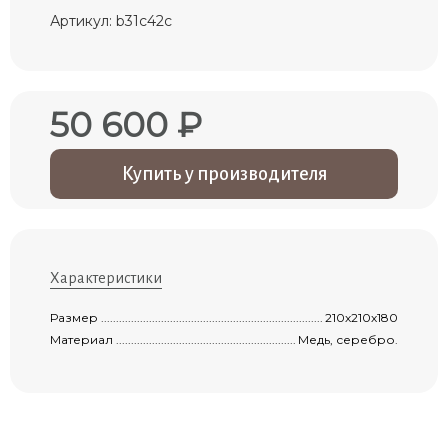
Артикул: b31c42c
50 600 ₽
Купить у производителя
Характеристики
Размер .......................................................................................................................
210х210х180
Материал ...................................................................................................................
Медь, серебро.