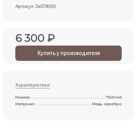
Артикул: 3e578593
6 300 ₽
Купить у производителя
Характеристики
Размер .......................................................................................................................
75х104х5
Материал ...................................................................................................................
Медь, серебро