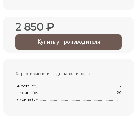
2 850 ₽
Купить у производителя
Характеристики
Доставка и оплата
Высота (см) ................................................................................................................
17
Ширина (см) ...............................................................................................................
20
Глубина (см) ...............................................................................................................
11