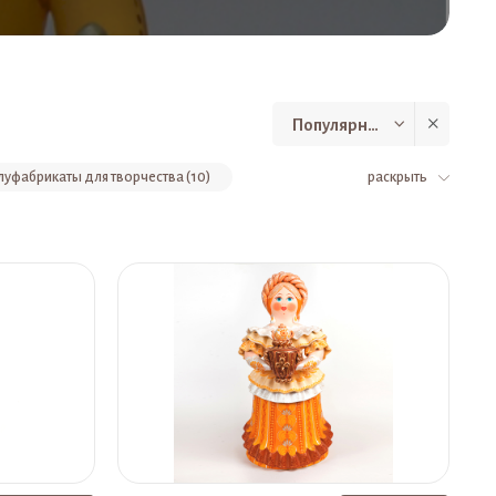
Популярные
уфабрикаты для творчества (10)
раскрыть
гнит (7)
Печки (6)
Шкатулки (5)