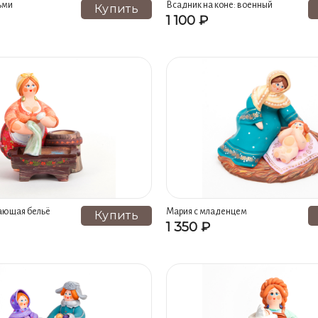
ьми
Всадник на коне: военный
Купить
1 100 ₽
ающая бельё
Мария с младенцем
Купить
1 350 ₽