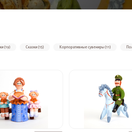
и (19)
Сказки (15)
Корпоративные сувениры (11)
Пол
алка (7)
Свисток, колокольчик, подсвечник, подвеска, наперсток, ма
)
Баньки (2)