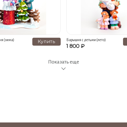
ня (зима)
Барышня с детьми (лето)
Купить
1 800 ₽
Показать еще