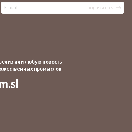
Подписаться
релиз или любую новость
дожественных промыслов
m.sl