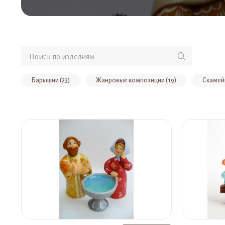
Барышни (23)
Жанровые композиции (19)
Скамейк
Рождество (9)
Авторские изделия (8)
Охота и рыб
Копилки (5)
Детская игрушка (3)
Карандашницы (2