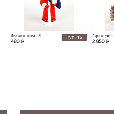
Дед мороз (средний)
Парочка у плет
Купить
480 ₽
2 850 ₽