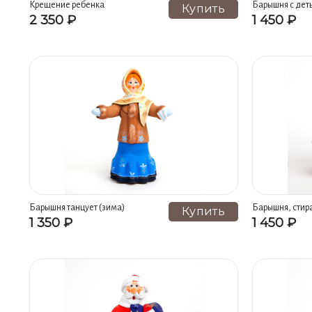
Крещение ребенка
Барышня с дет
Купить
2 350 ₽
1 450 ₽
Барышня танцует (зима)
Барышня, стир
Купить
1 350 ₽
1 450 ₽