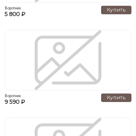
Платья, сарафаны, костюмы (73)
Воротник
Купить
5 800 ₽
Украшения и аксессуары (63)
Скатерти (57)
Аксессуары и сувениры (53)
Одежда для дома (44)
Головные уборы (40)
Пальто, костюмы, платья (40)
Столешники (28)
Блузки, болеро, пиджаки, жакеты (25)
Религиозные предметы (25)
Рушники (23)
Блузки, рубашки, туники, топы (23)
Сорочки (23)
Наволочки (21)
Пододеяльники (20)
Подстаканники (20)
Воротники, манжеты, фартуки (19)
Воротник
Купить
9 590 ₽
Дорожки (17)
Платья, костюмы, юбки (16)
Для школы, фартуки, воротники (15)
Для дома (14)
Сумки (14)
Простыни (13)
Воротники (11)