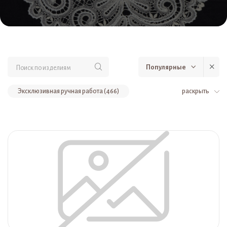
Популярные
Эксклюзивная ручная работа (466)
раскрыть
Столовый текстиль (369)
Одежда (139)
Салфетки (138)
Постельное бельё (135)
Для дома и интерьера (123)
Одежда изо льна и хлопка (119)
Воротники и манжеты (105)
Столовые комплекты (95)
Комплекты (84)
Для детей (83)
Одежда из кружева (81)