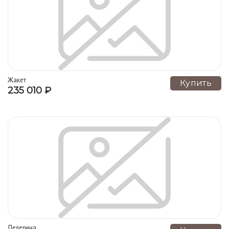
Головные уборы, шали и шарфы (11)
Платки (11)
Головные уборы, сумочки (10)
Кухонные комплекты (9)
Игрушки (9)
Крестильные наборы (8)
Халаты (8)
Пиджаки, жакеты, пальто, болеро (7)
Жакет
Купить
235 010 ₽
Пальто, жилеты, накидки (7)
Пижамы (6)
Фартуки (5)
Брюки, юбки (4)
Свингеры, пончо, пелерины (3)
Хлебницы (2)
Болеро, жакеты (2)
Абажуры (2)
Венчальные наборы (2)
Карманы (1)
Рукавицы (1)
Конверты для столовых приборов (1)
Халаты медицинские (1)
Брюки (1)
Пеньюары (1)
Юбки (1)
Зонты (1)
Пелерина