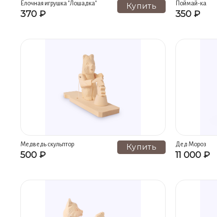
Ёлочная игрушка "Лошадка"
Поймай-ка
Купить
370 ₽
350 ₽
Медведь скульптор
Дед Мороз
Купить
500 ₽
11 000 ₽