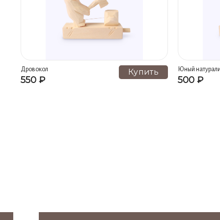
Дровокол
Юный натурали
Купить
550 ₽
500 ₽