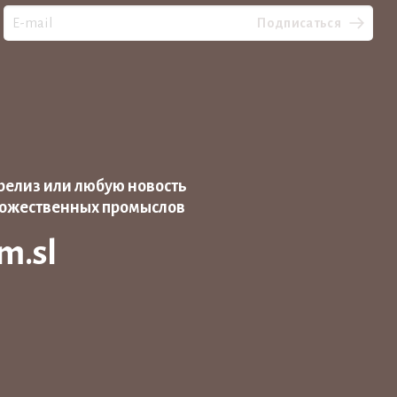
Подписаться
релиз или любую новость
дожественных промыслов
m.sl