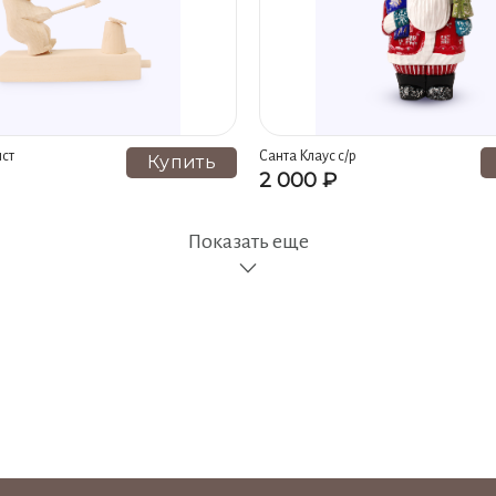
ст
Санта Клаус с/р
Купить
2 000 ₽
Показать еще