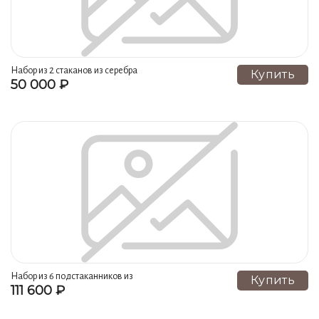
Набор из 2 стаканов из серебра
Купить
50 000 ₽
925 пробы на 250 мл
Набор из 6 подстаканников из
Купить
111 600 ₽
серебра на 250 мл