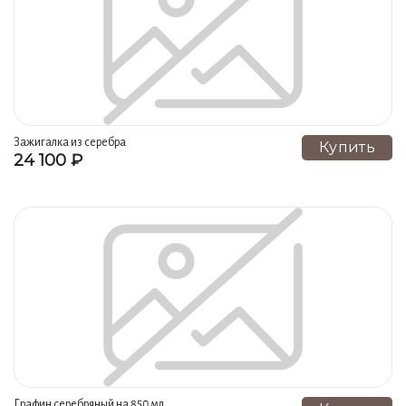
Серебряные портсигары (74)
Зажигалки (74)
Кулоны (64)
Браслеты из черненого серебра (64)
Кинжалы (62)
Турки (61)
Ножи (56)
Наборы на 6 персон (50)
Кубки (49)
Наборы на 2 персоны (47)
Молочники и креманки (46)
Зажигалка из серебра
Купить
24 100 ₽
Икорница из серебра (40)
Подарки (39)
Серебряные визитницы (37)
Фруктовницы (32)
Для специй и соусов (32)
Изделия из серебра для мужчин (31)
Тарелки из серебра (30)
Наборы из 2 подстаканников из серебра (29)
Серебряные подковы (29)
Наборы из 6 подстаканников из серебра (28)
Графин серебряный на 850 мл