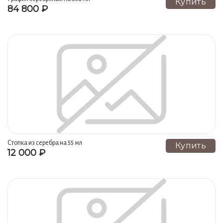
Купить
84 800 ₽
Наборы из 2 стопок из серебра (27)
Наборы из 6 кружек из серебра (23)
Наборы из 2 кружек из серебра (23)
Штофы (22)
Кофейные чашки (20)
Таблетницы из серебра (19)
Детские кружки (19)
Пашотницы (18)
Пивные кружки (18)
Салфетницы из серебра (17)
Сита для чая (17)
Шкатулки из серебра (16)
Наборы из 6 чайных пар (15)
Стопка из серебра на 55 мл
Купить
12 000 ₽
Наборы из 2 чайных пар (15)
Наперстки из серебра (14)
Самовары (12)
Ножи столовые (9)
Зеркала из серебра (9)
Столовое серебро (8)
Вилки столовые (8)
Бутылки (8)