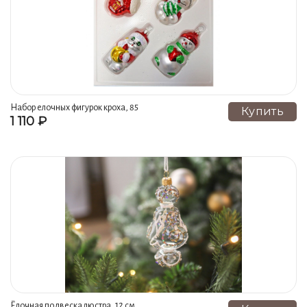
Набор елочных фигурок кроха, 85
Купить
1 110 ₽
мм, елочка
Ёлочная подвеска люстра, 12 см,