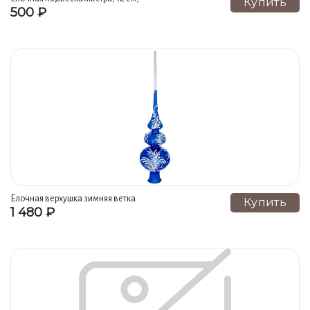
Купить
500 ₽
елочка
Елочная верхушка зимняя ветка
Купить
1 480 ₽
синяя, 380 мм, елочка