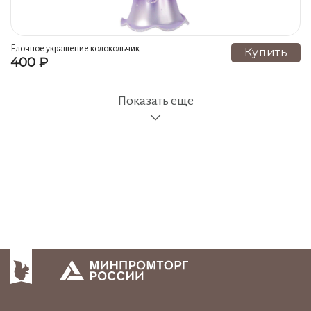
Елочное украшение колокольчик
Купить
400 ₽
эхо, фиолетовый, 85 мм, елочка
Показать еще