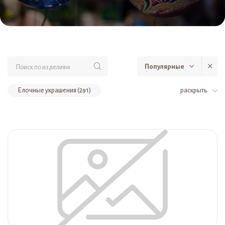
Популярные
Елочные украшения (291)
раскрыть
Стеклянные елочные украшения и игрушки (Ёлочка, Россия) (291)
Шары (75)
Шары из стекла DELUXE (44)
Гирлянды из шаров и украшений (44)
Наборы расписных стеклянных шаров (Ёлочка, Россия) (29)
Шары 75 мм по 4 шт. (27)
Шары 62 мм по 4 и 5 шт. (2)
Стеклянные шары с художественной росписью (Ёлочка, Россия) (1)
Шары диаметром 75 мм (1)