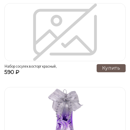
Набор сосулек восторг красный,
Купить
590 ₽
14 см, елочка