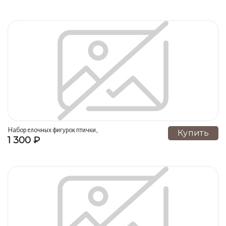
елочка
Набор елочных фигурок птички,
Купить
1 300 ₽
елочка