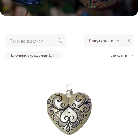
Популярные
Елочные украшения (291)
раскрыть
Стеклянные елочные украшения и игрушки (Ёлочка, Россия) (291)
Шары (75)
Шары из стекла DELUXE (44)
Гирлянды из шаров и украшений (44)
Наборы расписных стеклянных шаров (Ёлочка, Россия) (29)
Шары 75 мм по 4 шт. (27)
Шары 62 мм по 4 и 5 шт. (2)
Стеклянные шары с художественной росписью (Ёлочка, Россия) (1)
Шары диаметром 75 мм (1)