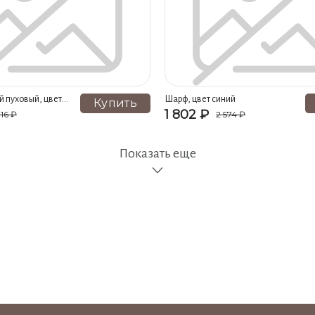
иний (2)
Носки женские, цвет белый (2)
Носки женские, цвет 
ные мужские, цвет черный (2)
Носки спортивные женские, цвет бежев
й пуховый, цвет
Шарф, цвет синий
Купить
1 802 ₽
016 ₽
2 574 ₽
Показать еще