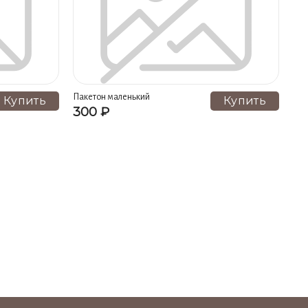
синий (2)
Носки спортивные женские, цвет черный (2)
ый (2)
Пакетон маленький
Купить
Купить
300 ₽