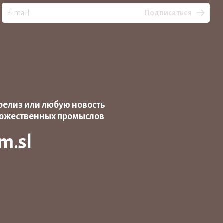
Подписаться
релиз или любую новость
дожественных промыслов
m.sl