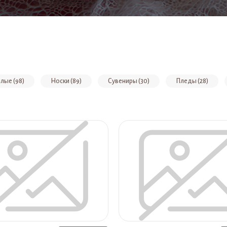
лые (98)
Носки (89)
Сувениры (30)
Пледы (28)
вет экрю (10)
Платок пуховый, цвет серый (10)
Платок ажурн
 цвет белый (9)
Платок ажурный пуховый, цвет белый (7)
Пл
 пуховый, цвет сирень (6)
Платок пуховый, цвет черный (6)
а (5)
Палантин пуховый ажурный, цвет серый (5)
Палантин п
вый ажурный, цвет экрю (5)
Палантин пуховый, цвет экрю (5)
етний с ажурными зубцами, цвет бежевый/экрю (4)
Палантин пуховый
крю (4)
Варежки женские, цвет серый (4)
Шапка женская, цвет