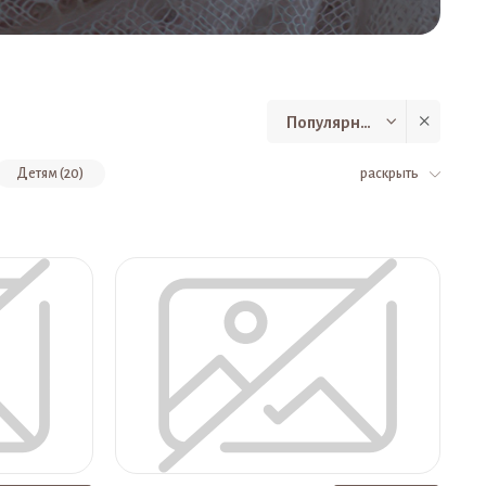
Популярные
Детям (20)
раскрыть
ый пуховый, цвет серый (9)
аток ажурный пуховый, цвет магнолия (7)
Носки мужские , цвет серый (6)
уховый ажурный, цвет черный (5)
Носки мужские , цвет черный (5)
Пряжа (5)
, цвет серый (4)
Платок пуховый, цвет голубой (4)
 серый (4)
Шапка женская, цвет черный (4)