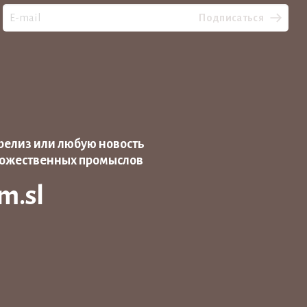
Подписаться
релиз или любую новость
дожественных промыслов
m.sl