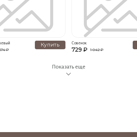
иний (2)
Носки женские, цвет белый (2)
Носки женские, цвет 
ные мужские, цвет черный (2)
Носки спортивные женские, цвет бежев
жевый
Совенок
Купить
729 ₽
574 ₽
1 042 ₽
Показать еще