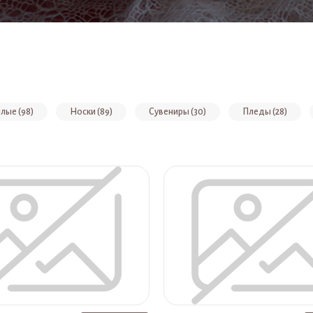
лые (98)
Носки (89)
Сувениры (30)
Пледы (28)
вет экрю (10)
Платок пуховый, цвет серый (10)
Платок ажурн
 цвет белый (9)
Платок ажурный пуховый, цвет белый (7)
Пл
 пуховый, цвет сирень (6)
Платок пуховый, цвет черный (6)
а (5)
Палантин пуховый ажурный, цвет серый (5)
Палантин п
вый ажурный, цвет экрю (5)
Палантин пуховый, цвет экрю (5)
етний с ажурными зубцами, цвет бежевый/экрю (4)
Палантин пуховый
крю (4)
Варежки женские, цвет серый (4)
Шапка женская, цвет