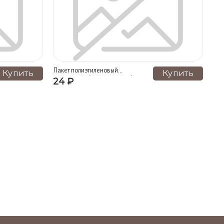
синий (2)
Носки спортивные женские, цвет черный (2)
ый (2)
Пакет полиэтиленовый
Купить
Купить
фирменный большой, цвет белый
24 ₽