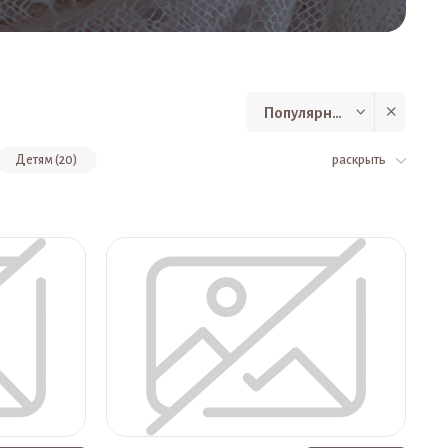
Популярные
Детям (20)
раскрыть
ый пуховый, цвет серый (9)
аток ажурный пуховый, цвет магнолия (7)
Носки мужские , цвет серый (6)
уховый ажурный, цвет черный (5)
Носки мужские , цвет черный (5)
Пряжа (5)
, цвет серый (4)
Платок пуховый, цвет голубой (4)
 серый (4)
Шапка женская, цвет черный (4)