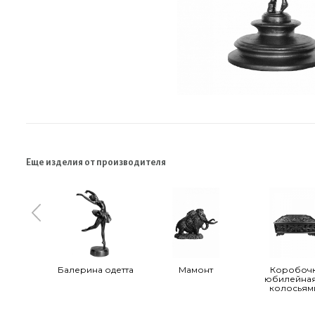
Еще изделия от производителя
Балерина одетта
Мамонт
Коробоч
юбилейная
колосьям