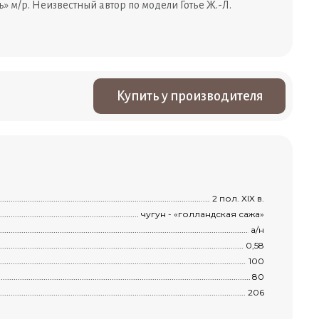
 м/р. Неизвестный автор по модели Готье Ж.-Л.
Купить у производителя
.....................................................................................................................................
2 пол. XIX в.
.............................................................................................................................................
чугун - «голландская сажа»
................................................................................................................................................
а/н
................................................................................................................................................
0,58
.............................................................................................................................................
100
и
...........................................................................................................................................
80
............................................................................................................................................
206