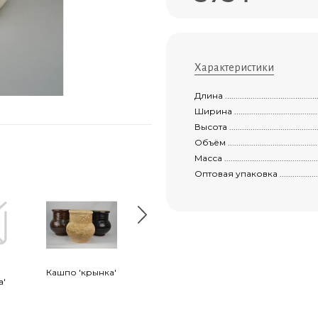
Характеристики
Длина .................................................
Ширина ...............................................
Высота ................................................
Объём .................................................
Масса .................................................
Оптовая упаковка ...................................
Кашпо 'крынка'
Кашпо "ботинок"
Кашпо 'хоста' 
а'
м.