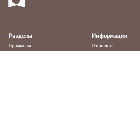
Разделы
Информация
Промыслы
О проекте
Интерактивные карты
Поддержка
Маршруты
Предприятия
Новости
Каталог
События
Образование
Истории
Документы
Прямая речь
Открытые данные
Личный кабинет
Нашли ошибку? Выделите её и нажмите Ctrl+Enter