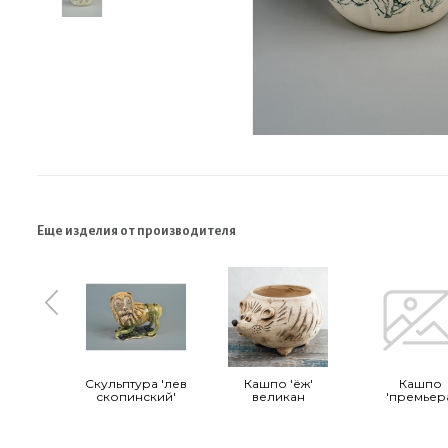
Еще изделия от производителя
Скульптура 'лев
Кашпо 'ёж'
Кашпо
скопинский'
великан
'премьер