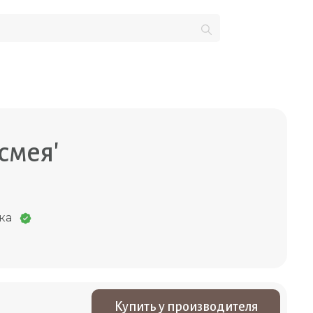
смея'
ка
Купить у производителя