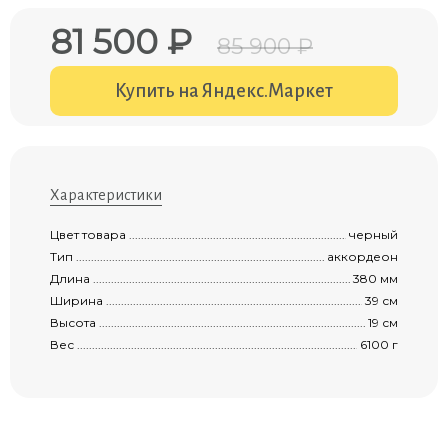
81 500 ₽
85 900 ₽
Купить на Яндекс.Маркет
Характеристики
Цвет товара ................................................................................................................
черный
Тип .............................................................................................................................
аккордеон
Длина .........................................................................................................................
380 мм
Ширина ......................................................................................................................
39 см
Высота .......................................................................................................................
19 см
Вес .............................................................................................................................
6100 г