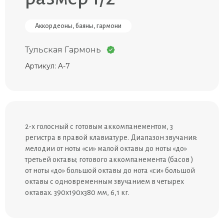
Аккордеоны, баяны, гармони
Тульская Гармонь
Артикул: A-7
2-х голосный с готовым аккомпанементом, 3
регистра в правой клавиатуре. Диапазон звучания:
мелодии от ноты «си» малой октавы до ноты «до»
третьей октавы; готового аккомпанемента (басов )
от ноты «до» большой октавы до нота «си» большой
октавы с одновременным звучанием в четырех
октавах. 390х190х380 мм, 6,1 кг.