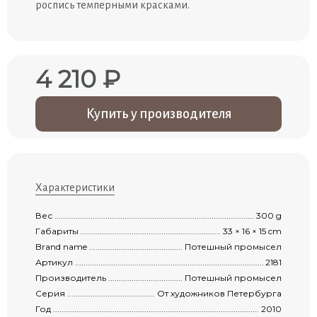
роспись темперными красками.
4 210 ₽
Купить у производителя
Характеристики
Вес .............................................................................................................................
300 g
Габариты ....................................................................................................................
33 × 16 × 15 cm
Brand name .................................................................................................................
Потешный промысел
Артикул ......................................................................................................................
2181
Производитель ...........................................................................................................
Потешный промысел
Серия .........................................................................................................................
От художников Петербурга
Год .............................................................................................................................
2010