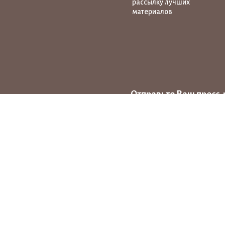
рассылку лучших
материалов
Отправьте Ваш пресс-
на тему народных ху
news@pro