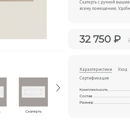
Скатерть с ручной вышив
всему помещению. Удобн
32 750 ₽
Характеристики
Уход
Сертификация
Комплектность .......................................
Состав ................................................
Размер ................................................
ь
Скатерть
Чайный набор
Чайный набор