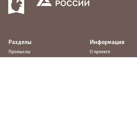
Разделы
Информация
Промыслы
О проекте
Интерактивные карты
Поддержка
Маршруты
Предприятия
Новости
Каталог
События
Образование
Истории
Документы
Прямая речь
Открытые данные
Личный кабинет
Нашли ошибку? Выделите её и нажмите Ctrl+Enter