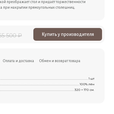
кой преображает стол и придаёт торжественности
а при накрытии прямоугольных столешниц.
Купить у производителя
65 500 ₽
Оплата и доставка
Обмен и возврат товара
.........................................................................................................................................
1 шт
................................................................................................................................................
100% лён
..............................................................................................................................................
320 × 170 см.