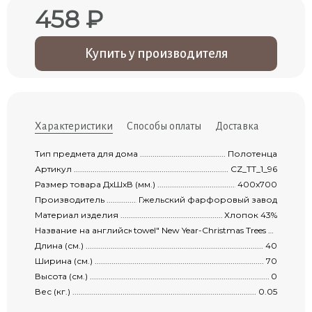
458 ₽
Купить у производителя
Характеристики
Способы оплаты
Доставка
Тип предмета для дома ...............................................................................................
Полотенца
Артикул ......................................................................................................................
CZ_TT_1_96
Размер товара ДxШxВ (мм.) .........................................................................................
400x700
Производитель ...........................................................................................................
Гжельский фарфоровый завод
Материал изделия ......................................................................................................
Хлопок 43%
Название на английском .............................................................................................
towel" New Year-Christmas Trees "Kitchen
Длина (см.) .................................................................................................................
40
Ширина (см.) ..............................................................................................................
70
Высота (см.) ...............................................................................................................
0
Вес (кг.) .....................................................................................................................
0.05