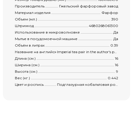
Производитель ...........................................................................................................
Гжельский фарфоровый завод
Материал изделия ......................................................................................................
Фарфор
Объем (мл.) ................................................................................................................
390
Штрихкод ...................................................................................................................
4680268061300
Использование в микроволновке .................................................................................
Да
Мытье в посудомоечной машине ..................................................................................
Да
Объём в литрах ..........................................................................................................
0.39
Название на английском .............................................................................................
Imperial tea pair in the author's painting by Malanina-Popova
Длина (см.) .................................................................................................................
16
Ширина (см.) ..............................................................................................................
16
Высота (см.) ...............................................................................................................
9
Вес (кг.) .....................................................................................................................
0.442
Цвет и роспись ...........................................................................................................
Подглазурная кобальтовая роспись