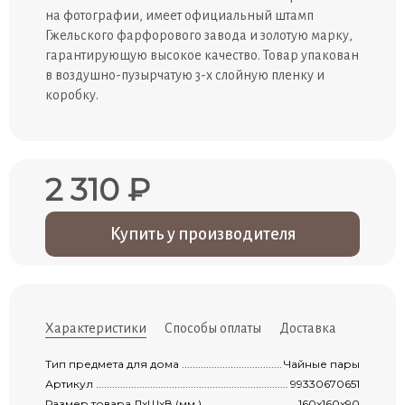
на фотографии, имеет официальный штамп
Гжельского фарфорового завода и золотую марку,
гарантирующую высокое качество. Товар упакован
в воздушно-пузырчатую 3-х слойную пленку и
коробку.
2 310 ₽
Купить у производителя
Характеристики
Способы оплаты
Доставка
Тип предмета для дома ...............................................................................................
Чайные пары
Артикул ......................................................................................................................
99330670651
Размер товара ДxШxВ (мм.) .........................................................................................
160x160x90