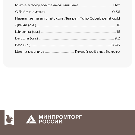
Мытье в посудомоечной машине ..................................................................................
Нет
Объём в литрах ..........................................................................................................
0.36
Название на английском .............................................................................................
Tea pair Tulip Cobalt paint gold
Длина (см.) .................................................................................................................
16
Ширина (см.) ..............................................................................................................
16
Высота (см.) ...............................................................................................................
9.2
Вес (кг.) .....................................................................................................................
0.48
Цвет и роспись ...........................................................................................................
Глухой кобальт, Золото