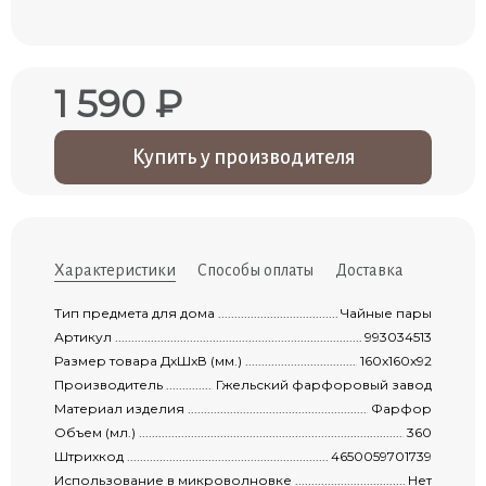
1 590 ₽
Купить у производителя
Характеристики
Способы оплаты
Доставка
Тип предмета для дома ...............................................................................................
Чайные пары
Артикул ......................................................................................................................
993034513
Размер товара ДxШxВ (мм.) .........................................................................................
160x160x92
Производитель ...........................................................................................................
Гжельский фарфоровый завод
Материал изделия ......................................................................................................
Фарфор
Объем (мл.) ................................................................................................................
360
Штрихкод ...................................................................................................................
4650059701739
Использование в микроволновке .................................................................................
Нет