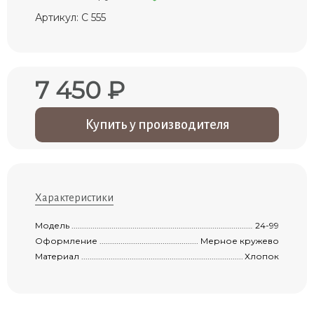
Артикул: С 555
7 450 ₽
Купить у производителя
Характеристики
Модель .......................................................................................................................
24-99
Оформление ..............................................................................................................
Мерное кружево
Материал ...................................................................................................................
Хлопок