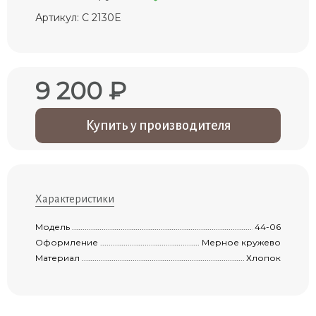
Артикул: С 2130Е
9 200 ₽
Купить у производителя
Характеристики
Модель .......................................................................................................................
44-06
Оформление ..............................................................................................................
Мерное кружево
Материал ...................................................................................................................
Хлопок