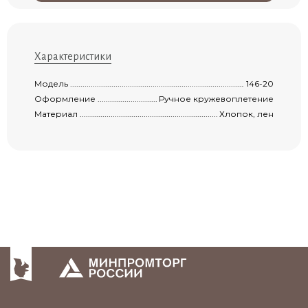
Характеристики
Модель .......................................................................................................................
146-20
Оформление ..............................................................................................................
Ручное кружевоплетение
Материал ...................................................................................................................
Хлопок, лен